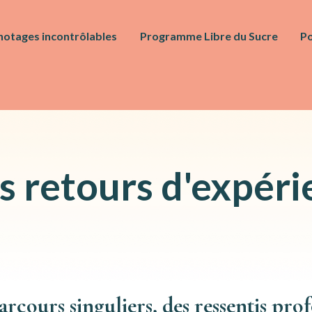
notages incontrôlables
Programme Libre du Sucre
Po
s retours d'expéri
arcours singuliers, des ressentis prof