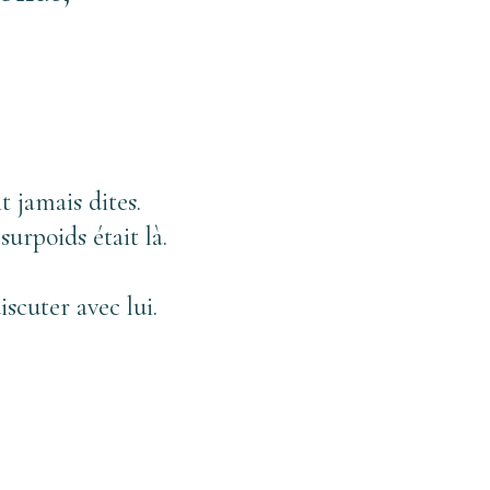
 jamais dites. 
rpoids était là. 
scuter avec lui. 