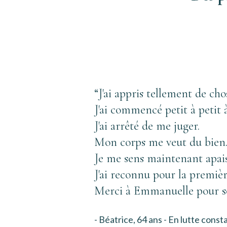
“J'ai appris tellement de ch
J'ai commencé petit à petit
J'ai arrêté de me juger. 
Mon corps me veut du bien. Il
Je me sens maintenant apaisé
J'ai reconnu pour la premièr
Merci à Emmanuelle pour 
- Béatrice, 64 ans - En lutte const