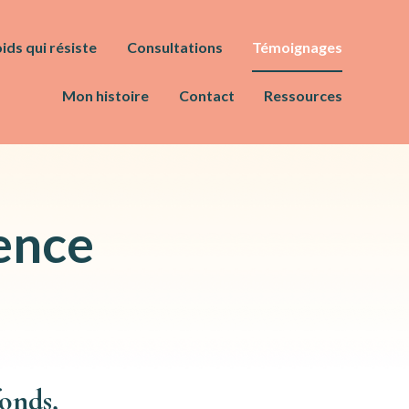
ids qui résiste
Consultations
Témoignages
Mon histoire
Contact
Ressources
ence 
onds, 