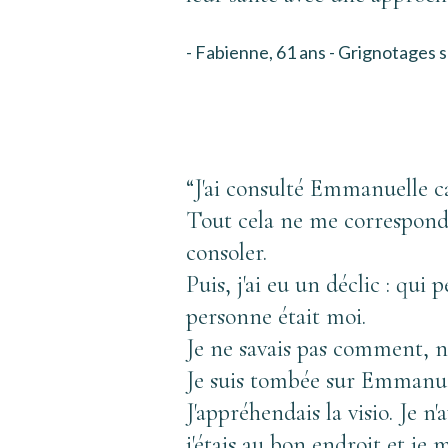
- Fabienne, 61 ans - Grignotages s
“J'ai consulté Emmanuelle car
Tout cela ne me corresponda
consoler
. 
Puis, j'ai eu un déclic : qui
personne était moi. 
Je ne savais pas comment, 
Je suis tombée sur Emmanuell
J'appréhendais la visio. Je n'
j'étais au bon endroit et je 